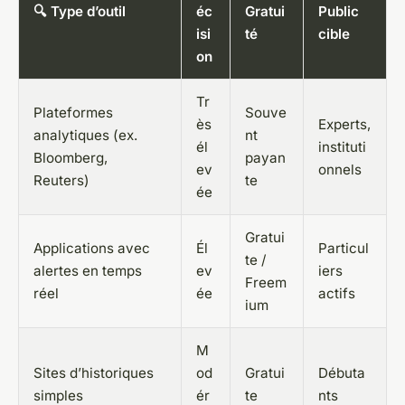
🔍 Type d’outil
éc
Gratui
Public
isi
té
cible
on
Tr
Plateformes
Souve
ès
Experts,
analytiques (ex.
nt
él
instituti
Bloomberg,
payan
ev
onnels
Reuters)
te
ée
Gratui
Applications avec
Él
Particul
te /
alertes en temps
ev
iers
Freem
réel
ée
actifs
ium
M
Sites d’historiques
od
Gratui
Débuta
simples
ér
te
nts